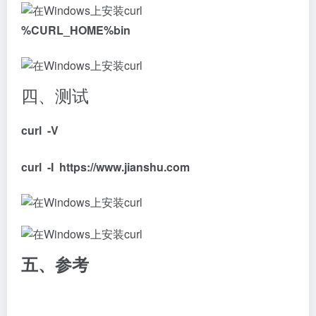
%CURL_HOME%bin
四、测试
curl -V
curl -I https://www.jianshu.com
五、参考