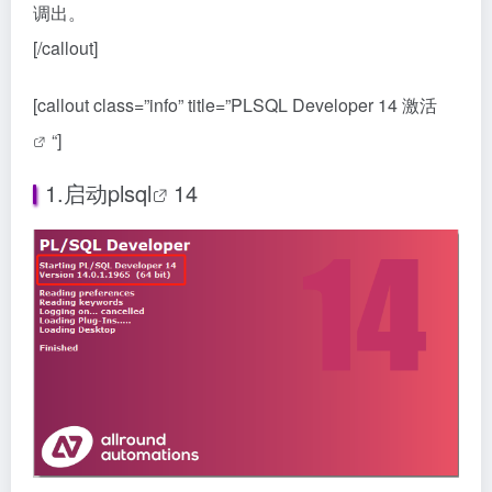
调出。
[/callout]
[callout class=”info” title=”PLSQL Developer 14
激活
“]
1.启动
plsql
14