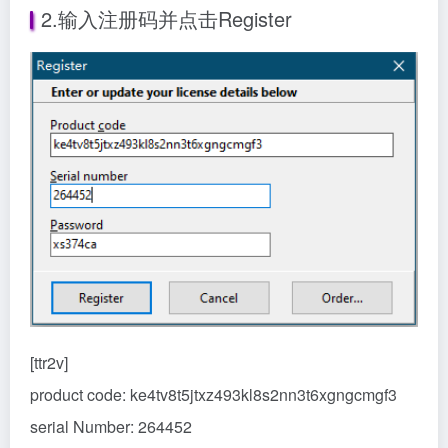
2.输入注册码并点击Register
[ttr2v]
product code: ke4tv8t5jtxz493kl8s2nn3t6xgngcmgf3
serial Number: 264452