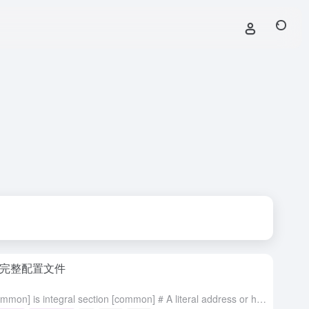
ps 完整配置文件
# [common] is integral section [common] # A literal address or host name for IPv6 must be enclosed ...