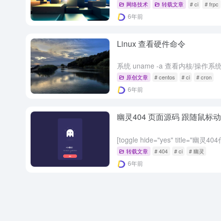
网络技术
转载文章
# ci
# frpc
6年前
Linux 查看硬件命令
原创文章
# centos
# ci
# cron
6年前
幽灵404 页面源码 跟随鼠标
转载文章
# 404
# ci
# 幽灵
6年前