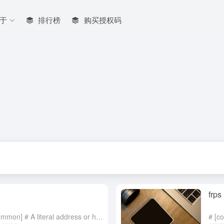
于
排行榜
购买授权码
fr
# [common] is integral section [common] # A literal address or host name for IPv6 must be enclosed ...