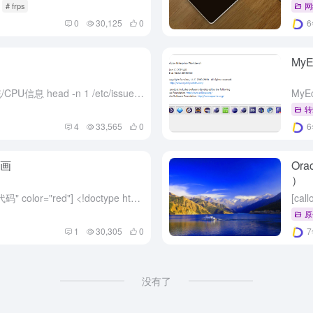
# frps
网
0
30,125
0
MyE
系统 uname -a 查看内核/操作系统/CPU信息 head -n 1 /etc/issue 查看操作系统版本 cat /proc/cpuinfo 查看CPU信息 hostname 查看计算机名 ...
MyE
转
4
33,565
0
动画
Or
）
[toggle hide="yes" title="幽灵404代码" color="red"] <!doctype html> <html> <head> <...
原
1
30,305
0
没有了