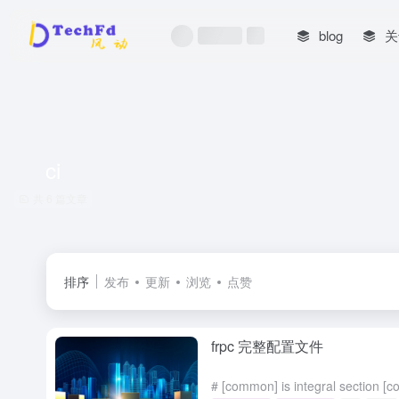
blog
关
ci
共 6 篇文章
排序
发布
更新
浏览
点赞
frpc 完整配置文件