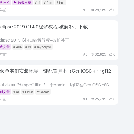
络技术
转载文章
# ci
# frpc
# frps
6年前
0
29,125
0
clipse 2019 CI 4.0破解教程-破解补丁下载
clipse 2019 CI 4.0破解教程+破解补丁
载文章
# 404
# ci
# myeclipse
6年前
0
32,825
0
acle单实例安装环境一键配置脚本（CentOS6 + 11gR2
[callout class="danger" title="一个oracle 11gR2在CentOS6 x86_64服务器上，一键配置安装环境的脚本，能快速完成安装前环境的配置"] 具体完成以下工...
创文章
# ci
# Linux
# Oracle
7年前
1
25,435
0